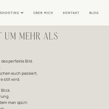
SHOOTING
ÜBER MICH
KONTAKT
BLOG
T UM MEHR ALS
 das perfekte Bild.
.
schen euch passiert,
 still wird.
Blick.
rung.
dem man spürt:
ir.