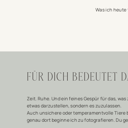
Was ich heute 
FÜR DICH BEDEUTET 
Zeit. Ruhe. Und ein feines Gespür für das, was
etwas darzustellen, sondern es zuzulassen.
Auch unsichere oder temperamentvolle Tiere be
genau dort beginne ich zu fotografieren. Du ge