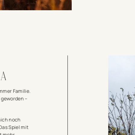
RA
immer Familie.
ß geworden –
mich noch
Das Spiel mit
ht mehr