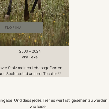
FLORINA
2000 – 2024
aka Hexe
nzer Stolz meines Lebensgefährten –
und Seelenpferd unserer Tochter ♡
ngabe. Und dass jedes Tier es wert ist, gesehen zu werden 
wie leise.