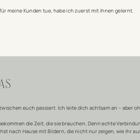
für meine Kunden tue, habe ich zuerst mit ihnen gelernt.
DAS
 zwischen euch passiert. Ich leite dich achtsam an – aber o
kommen die Zeit, die sie brauchen. Denn echte Verbindung 
hst nach Hause mit Bildern, die nicht nur zeigen, wie ihr 