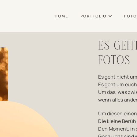
HOME
PORTFOLIO
FOTO
ES GEH
FOTOS
Es geht nicht um
Es geht um euch
Um das, was zwi
wenn alles andere
Um diesen einen 
Die kleine Berüh
Den Moment, in 
Genau das sind w