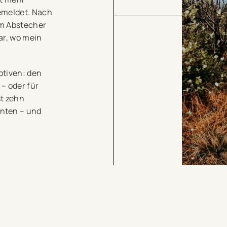
emeldet. Nach
em Abstecher
ar, wo mein
otiven: den
 – oder für
st zehn
nten – und